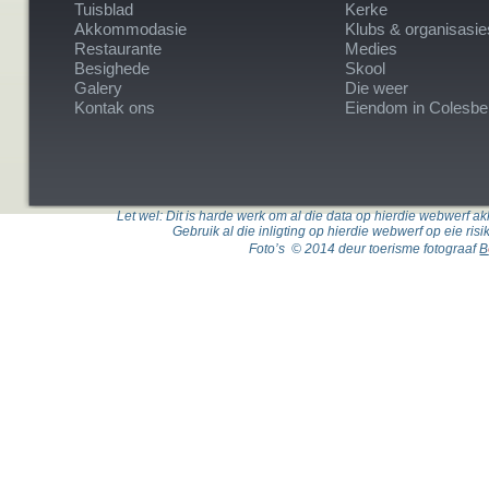
Tuisblad
Kerke
Akkommodasie
Klubs & organisasie
Restaurante
Medies
Besighede
Skool
Galery
Die weer
Kontak ons
Eiendom in Colesbe
Let wel: Dit is harde werk om al die data op hierdie webwerf akk
Gebruik al die inligting op hierdie webwerf op eie ris
Foto’s © 2014 deur toerisme fotograaf
B