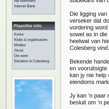
suidekant van d
NB nommers
Internet Bank
Die ligging van
verseker dat do
Plaaslike info
vordering word
sowel as in die
Kerke
Klubs & organisasies
heelwat van hie
Medies
Colesberg vind
Skool
Die weer
Bekende handels
Eiendom in Colesberg
en vooruitsigte
kan jy nie help
eiendoms mark 
Jy kan 'n paar
besluit om 'n 