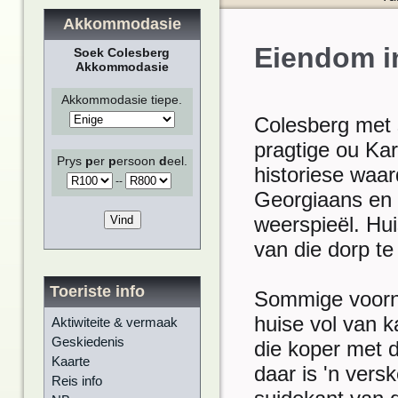
Akkommodasie
Eiendom i
Soek Colesberg
Akkommodasie
Akkommodasie tiepe.
Colesberg met 
pragtige ou Kar
Prys
p
er
p
ersoon
d
eel.
historiese waar
-
-
Georgiaans en 
weerspieël. Hui
van die dorp te
Toeriste info
Sommige voorne
huise vol van ka
Aktiwiteite & vermaak
Geskiedenis
die koper met 
Kaarte
daar is 'n vers
Reis info