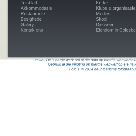
Tuisblad
Kerke
Akkommodasie
Klubs & organisasie
Restaurante
Medies
Besighede
Skool
Galery
Die weer
Kontak ons
Eiendom in Colesbe
Let wel: Dit is harde werk om al die data op hierdie webwerf akk
Gebruik al die inligting op hierdie webwerf op eie ris
Foto’s © 2014 deur toerisme fotograaf
B