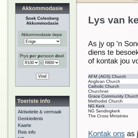
Akkommodasie
Lys van ke
Soek Colesberg
Akkommodasie
Akkommodasie tiepe.
As jy op 'n Son
diens te besoe
Prys
p
er
p
ersoon
d
eel.
of kontak jou v
-
-
AFM (AGS) Church
Anglican Church
Catholic Church
Churchnet
Grace Community Church 
Toeriste info
Methodist Church
NG Kerk
NG Sendingkerk
Aktiwiteite & vermaak
The Cross Ministries
Geskiedenis
Kaarte
Reis info
Kontak ons
​​as